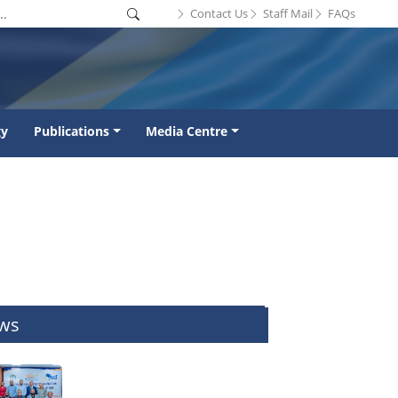
Contact Us
Staff Mail
FAQs
gy
Publications
Media Centre
ws