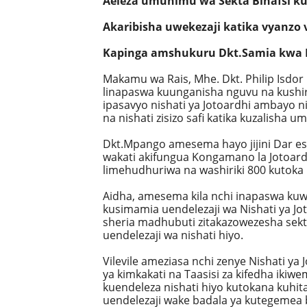
Aeleza umuhimu wa Sekta Binafsi ku
Akaribisha uwekezaji katika vyanzo 
Kapinga amshukuru Dkt.Samia kwa Di
Makamu wa Rais, Mhe. Dkt. Philip Isdo
linapaswa kuunganisha nguvu na kushiri
ipasavyo nishati ya Jotoardhi ambayo n
na nishati zisizo safi katika kuzalisha
Dkt.Mpango amesema hayo jijini Dar es
wakati akifungua Kongamano la Jotoard
limehudhuriwa na washiriki 800 kutoka 
Aidha, amesema kila nchi inapaswa kuwa
kusimamia uendelezaji wa Nishati ya Jo
sheria madhubuti zitakazowezesha sekta 
uendelezaji wa nishati hiyo.
Vilevile ameziasa nchi zenye Nishati y
ya kimkakati na Taasisi za kifedha ikiw
kuendeleza nishati hiyo kutokana kuhitaj
uendelezaji wake badala ya kutegemea ba