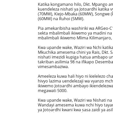
Katika kongamano hilo, Dkt. Mpango am
kuendeleza nishati ya Jotoardhi katika
(70MW), Kiejo-Mbaka (60MW), Songwe (k
(60MW) na Ruhoi (5MW).
Pia amekaribisha washiriki wa ARGeo-C
sekta mbalimbali ikiwemo ya madini na k
mbalimbali ikiwemo Mlima Kilimanjaro,
Kwa upande wake, Waziri wa Nchi katika 
Mkuchika amesema chini ya Rais, Dkt. 
nishati imezidi kupiga hatua ambapo um
takriban asilimia 98 na ifikapo Desemba
vimesambaziwa.
Ameeleza kuwa hali hiyo ni kielelezo c
hivyo lazima uendelezaji wa vyanzo mc
ikiwemo Jotoardhi ambayo ikiendelezw
megawati 5000.
Kwa upande wake, Waziri wa Nishati na
Wandayi amesema kuwa nchi hiyo tayari
ya Jotoardhi kwani kwa sasa zaidi ya a