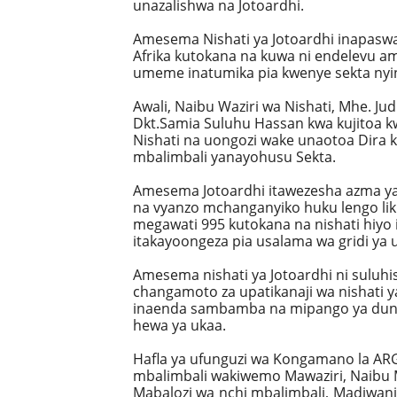
unazalishwa na Jotoardhi.
Amesema Nishati ya Jotoardhi inapaswa
Afrika kutokana na kuwa ni endelevu am
umeme inatumika pia kwenye sekta nying
Awali, Naibu Waziri wa Nishati, Mhe. Ju
Dkt.Samia Suluhu Hassan kwa kujitoa k
Nishati na uongozi wake unaotoa Dira 
mbalimbali yanayohusu Sekta.
Amesema Jotoardhi itawezesha azma y
na vyanzo mchanganyiko huku lengo likiw
megawati 995 kutokana na nishati hiyo 
itakayoongeza pia usalama wa gridi ya
Amesema nishati ya Jotoardhi ni suluhi
changamoto za upatikanaji wa nishati 
inaenda sambamba na mipango ya dunia
hewa ya ukaa.
Hafla ya ufunguzi wa Kongamano la AR
mbalimbali wakiwemo Mawaziri, Naibu 
Mabalozi wa nchi mbalimbali, Madiwan