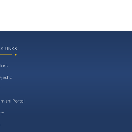
K LINKS
lars
ejesho
T
mishi Portal
ce
m