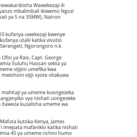
ewakaribisha Wawekezaji ili
 vyanzo mbalimbali ikiwemo Ngozi
ati ya 5 na 35MW), Natron
10 kufanya uwekezaji kwenye
ufanya utalii katika vivutio
 Serengeti, Ngorongoro n.k
Ofisi ya Rais, Capt. George
Samia Suluhu Hassan sekta ya
eme vijijini umefika kwa
 mwishoni vijiji vyote vitakuwa
ha mahitaji ya umeme kuongezeka
hanganyiko vya nishati uongezeke
a itaweza kuzalisha umeme wa
 Mafuta kutoka Kenya, James
 imepata mafanikio katika nishati
silimia 45 ya umeme nchini humo