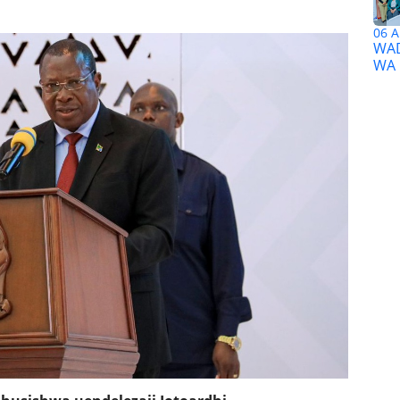
06 A
WAD
WA 