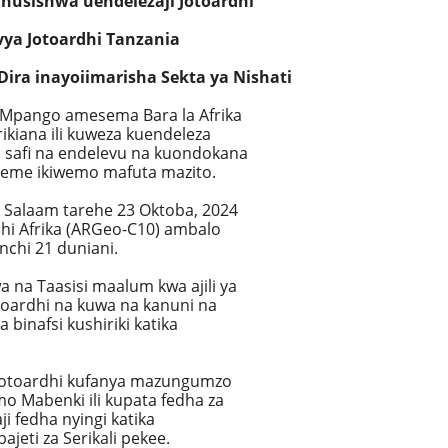
husishwa uendelezaji Jotoardhi
vya Jotoardhi Tanzania
ra inayoiimarisha Sekta ya Nishati
r Mpango amesema Bara la Afrika
kiana ili kuweza kuendeleza
i safi na endelevu na kuondokana
 umeme ikiwemo mafuta mazito.
 Salaam tarehe 23 Oktoba, 2024
hi Afrika (ARGeo-C10) ambalo
nchi 21 duniani.
 na Taasisi maalum kwa ajili ya
toardhi na kuwa na kanuni na
binafsi kushiriki katika
a Jotoardhi kufanya mazungumzo
emo Mabenki ili kupata fedha za
i fedha nyingi katika
jeti za Serikali pekee.