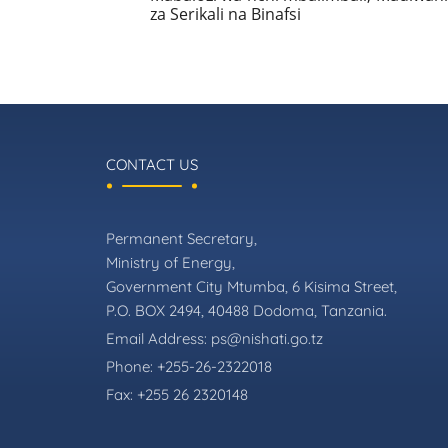
za Serikali na Binafsi
CONTACT US
Permanent Secretary,
Ministry of Energy,
Government City Mtumba, 6 Kisima Street,
P.O. BOX 2494, 40488 Dodoma, Tanzania.
Email Address:
ps@nishati.go.tz
Phone:
+255-26-2322018
Fax:
+255 26 2320148