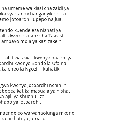
na umeme wa kiasi cha zaidi ya
toka vyanzo mchanganyiko huku
wemo Jotoardhi, upepo na Jua.
tendo kuendeleza nishati ya
li ikiwemo kuanzisha Taasisi
ambayo moja ya kazi zake ni
tafiti wa awali kwenye baadhi ya
oardhi kwenye Bonde la Ufa na
a eneo la Ngozi ili kuhakiki
gwa kwenye Jotoardhi nchini ni
obobea katika masuala ya nishati
 ajili ya shughuli za
hapo ya Jotoardhi.
maendeleo wa wanaoiunga mkono
eza nishati ya Jotoardhi