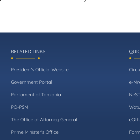
RELATED LINKS
QUIC
President's Official Website
Circu
Government Portal
e-Mr
Parliament of Tanzania
NeS
PO-PSM
Watu
The Office of Attorney General
eOffi
Prime Minister's Office
For