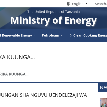
English
The United Republic of Tanzania
Ministry of Energy
nd Renewable Energy
Petroleum
Clean Cooking Ener
A KUUNGA...
IKA KUUNGA...
Ne
UUNGANISHA NGUVU UENDELEZAJI WA