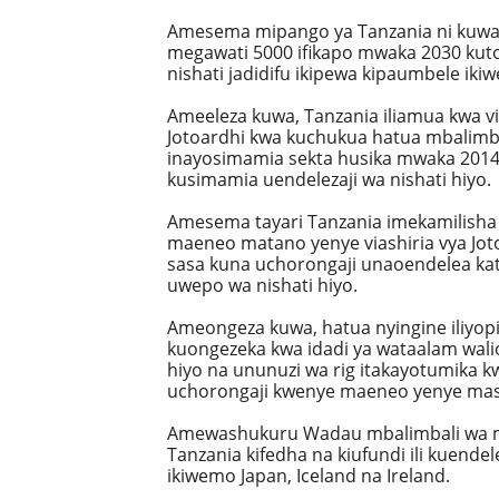
Amesema mipango ya Tanzania ni kuwa 
megawati 5000 ifikapo mwaka 2030 ku
nishati jadidifu ikipewa kipaumbele iki
Ameeleza kuwa, Tanzania iliamua kwa vi
Jotoardhi kwa kuchukua hatua mbalimba
inayosimamia sekta husika mwaka 2014 
kusimamia uendelezaji wa nishati hiyo.
Amesema tayari Tanzania imekamilisha u
maeneo matano yenye viashiria vya Jot
sasa kuna uchorongaji unaoendelea katik
uwepo wa nishati hiyo.
Ameongeza kuwa, hatua nyingine iliyopi
kuongezeka kwa idadi ya wataalam wali
hiyo na ununuzi wa rig itakayotumika kwa
uchorongaji kwenye maeneo yenye mas
Amewashukuru Wadau mbalimbali wa 
Tanzania kifedha na kiufundi ili kuendel
ikiwemo Japan, Iceland na Ireland.