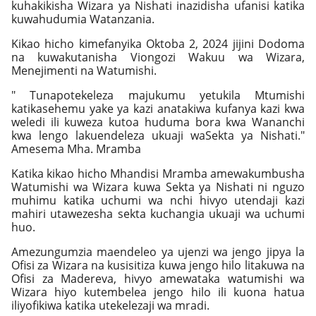
kuhakikisha Wizara ya Nishati inazidisha ufanisi katika
kuwahudumia Watanzania.
Kikao hicho kimefanyika Oktoba 2, 2024 jijini Dodoma
na kuwakutanisha Viongozi Wakuu wa Wizara,
Menejimenti na Watumishi.
" Tunapotekeleza majukumu yetukila Mtumishi
katikasehemu yake ya kazi anatakiwa kufanya kazi kwa
weledi ili kuweza kutoa huduma bora kwa Wananchi
kwa lengo lakuendeleza ukuaji waSekta ya Nishati."
Amesema Mha. Mramba
Katika kikao hicho Mhandisi Mramba amewakumbusha
Watumishi wa Wizara kuwa Sekta ya Nishati ni nguzo
muhimu katika uchumi wa nchi hivyo utendaji kazi
mahiri utawezesha sekta kuchangia ukuaji wa uchumi
huo.
Amezungumzia maendeleo ya ujenzi wa jengo jipya la
Ofisi za Wizara na kusisitiza kuwa jengo hilo litakuwa na
Ofisi za Madereva, hivyo amewataka watumishi wa
Wizara hiyo kutembelea jengo hilo ili kuona hatua
iliyofikiwa katika utekelezaji wa mradi.