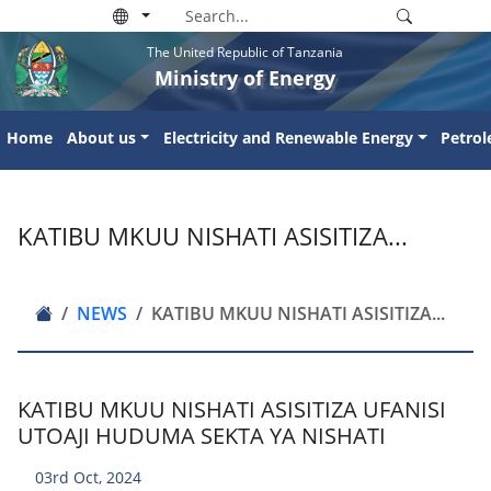
The United Republic of Tanzania
Ministry of Energy
Home
About us
Electricity and Renewable Energy
Petro
KATIBU MKUU NISHATI ASISITIZA...
NEWS
KATIBU MKUU NISHATI ASISITIZA...
KATIBU MKUU NISHATI ASISITIZA UFANISI
UTOAJI HUDUMA SEKTA YA NISHATI
03rd Oct, 2024