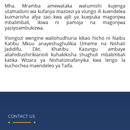
Mha. Mramba amewataka watumishi kujenga
utamaduni wa kufanya mazoezi ya viungo ili kuendelea
kuimarisha afya zao kwa ajili ya kuepuka magonjwa
mbalimbali, ikiwa ni pamoja na magonjwa
yasiyoambukizwa.
Viongozi wengine waliohudhuria kikao hicho ni Naibu
Katibu Mkuu anayeshughulikia Umeme na Nishati
Jadidifu, Dkt. Khatibu Kazungu ambaye
aliahidiushirikianoili kuhakikisha shughuli mbalimbali
katika Wizara ya Nishatizinafanyika kwa lengo la
kuchochea maendeleo ya Taifa.
CONTACT US