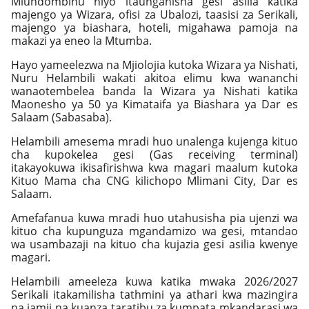
Miundombinu hiyo itaunganisha gesi asilia katika
majengo ya Wizara, ofisi za Ubalozi, taasisi za Serikali,
majengo ya biashara, hoteli, migahawa pamoja na
makazi ya eneo la Mtumba.
Hayo yameelezwa na Mjiolojia kutoka Wizara ya Nishati,
Nuru Helambili wakati akitoa elimu kwa wananchi
wanaotembelea banda la Wizara ya Nishati katika
Maonesho ya 50 ya Kimataifa ya Biashara ya Dar es
Salaam (Sabasaba).
Helambili amesema mradi huo unalenga kujenga kituo
cha kupokelea gesi (Gas receiving terminal)
itakayokuwa ikisafirishwa kwa magari maalum kutoka
Kituo Mama cha CNG kilichopo Mlimani City, Dar es
Salaam.
Amefafanua kuwa mradi huo utahusisha pia ujenzi wa
kituo cha kupunguza mgandamizo wa gesi, mtandao
wa usambazaji na kituo cha kujazia gesi asilia kwenye
magari.
Helambili ameeleza kuwa katika mwaka 2026/2027
Serikali itakamilisha tathmini ya athari kwa mazingira
na jamii na kuanza taratibu za kumpata mkandarasi wa