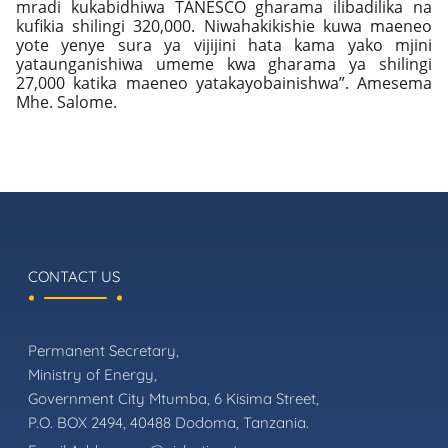
mradi kukabidhiwa TANESCO gharama ilibadilika na
kufikia shilingi 320,000. Niwahakikishie kuwa maeneo
yote yenye sura ya vijijini hata kama yako mjini
yataunganishiwa umeme kwa gharama ya shilingi
27,000 katika maeneo yatakayobainishwa”. Amesema
Mhe. Salome.
CONTACT US
Permanent Secretary,
Ministry of Energy,
Government City Mtumba, 6 Kisima Street,
P.O. BOX 2494, 40488 Dodoma, Tanzania.