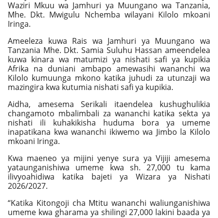
Waziri Mkuu wa Jamhuri ya Muungano wa Tanzania,
Mhe. Dkt. Mwigulu Nchemba wilayani Kilolo mkoani
Iringa.
Ameeleza kuwa Rais wa Jamhuri ya Muungano wa
Tanzania Mhe. Dkt. Samia Suluhu Hassan ameendelea
kuwa kinara wa matumizi ya nishati safi ya kupikia
Afrika na duniani ambapo amewasihi wananchi wa
Kilolo kumuunga mkono katika juhudi za utunzaji wa
mazingira kwa kutumia nishati safi ya kupikia.
Aidha, amesema Serikali itaendelea kushughulikia
changamoto mbalimbali za wananchi katika sekta ya
nishati ili kuhakikisha huduma bora ya umeme
inapatikana kwa wananchi ikiwemo wa Jimbo la Kilolo
mkoani Iringa.
Kwa maeneo ya mijini yenye sura ya Vijiji amesema
yataunganishiwa umeme kwa sh. 27,000 tu kama
ilivyoahidiwa katika bajeti ya Wizara ya Nishati
2026/2027.
“Katika Kitongoji cha Mtitu wananchi waliunganishiwa
umeme kwa gharama ya shilingi 27,000 lakini baada ya