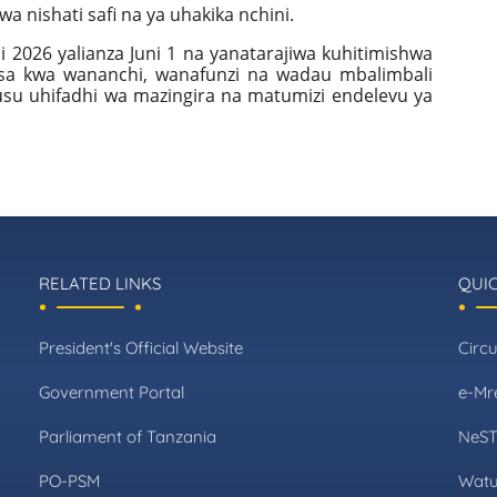
wa nishati safi na ya uhakika nchini.
 2026 yalianza Juni 1 na yanatarajiwa kuhitimishwa
fursa kwa wananchi, wanafunzi na wadau mbalimbali
usu uhifadhi wa mazingira na matumizi endelevu ya
RELATED LINKS
QUIC
President's Official Website
Circu
Government Portal
e-Mr
Parliament of Tanzania
NeS
PO-PSM
Watu