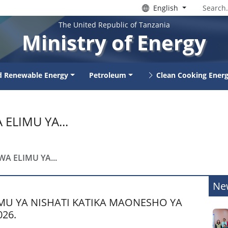
English
The United Republic of Tanzania
Ministry of Energy
nd Renewable Energy
Petroleum
Clean Cooking Ener
ELIMU YA...
A ELIMU YA...
Ne
MU YA NISHATI KATIKA MAONESHO YA
026.