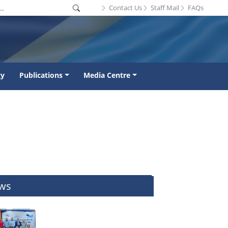
Contact Us
Staff Mail
FAQs
gy
Publications
Media Centre
ws