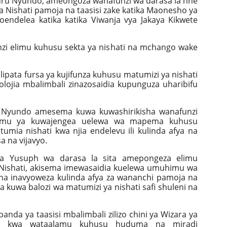
Nuru Nyundo, ameongoza wanafunzi wa darasa la nne
ya Nishati pamoja na taasisi zake katika Maonesho ya
oendelea katika katika Viwanja vya Jakaya Kikwete
nzi elimu kuhusu sekta ya nishati na mchango wake
lipata fursa ya kujifunza kuhusu matumizi ya nishati
knolojia mbalimbali zinazosaidia kupunguza uharibifu
i. Nyundo amesema kuwa kuwashirikisha wanafunzi
himu ya kuwajengea uelewa wa mapema kuhusu
mia nishati kwa njia endelevu ili kulinda afya na
a na vijavyo.
a Yusuph wa darasa la sita amepongeza elimu
a Nishati, akisema imewasaidia kuelewa umuhimu wa
mna inavyoweza kulinda afya za wananchi pamoja na
a kuwa balozi wa matumizi ya nishati safi shuleni na
nda ya taasisi mbalimbali zilizo chini ya Wizara ya
ka kwa wataalamu kuhusu huduma na miradi