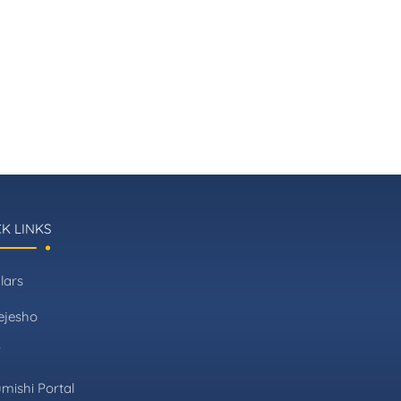
K LINKS
lars
ejesho
T
mishi Portal