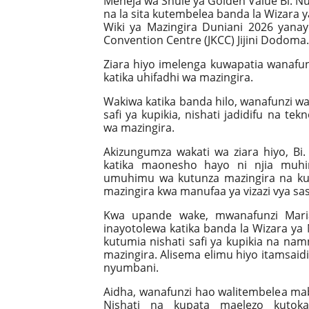
Meneja wa Shule ya Golden Value Bi. 
na la sita kutembelea banda la Wizara 
Wiki ya Mazingira Duniani 2026 yanay
Convention Centre (JKCC) Jijini Dodoma.
Ziara hiyo imelenga kuwapatia wanafu
katika uhifadhi wa mazingira.
Wakiwa katika banda hilo, wanafunzi wa
safi ya kupikia, nishati jadidifu na te
wa mazingira.
Akizungumza wakati wa ziara hiyo, B
katika maonesho hayo ni njia mu
umuhimu wa kutunza mazingira na kutu
mazingira kwa manufaa ya vizazi vya sas
Kwa upande wake, mwanafunzi Mari
inayotolewa katika banda la Wizara y
kutumia nishati safi ya kupikia na na
mazingira. Alisema elimu hiyo itamsaidi
nyumbani.
Aidha, wanafunzi hao walitembelea maba
Nishati na kupata maelezo kuto