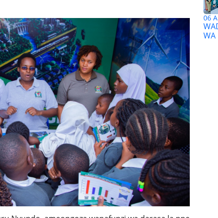
06 A
WAD
WA 