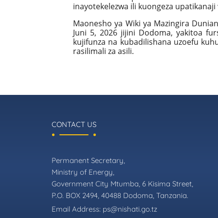
inayotekelezwa ili kuongeza upatikanaji 
Maonesho ya Wiki ya Mazingira Duniani
Juni 5, 2026 jijini Dodoma, yakitoa 
kujifunza na kubadilishana uzoefu kuh
rasilimali za asili.
CONTACT US
Permanent Secretary,
Ministry of Energy,
Government City Mtumba, 6 Kisima Street,
P.O. BOX 2494, 40488 Dodoma, Tanzania.
Email Address:
ps@nishati.go.tz