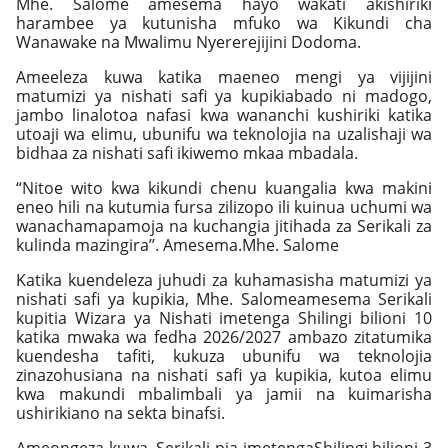
Mhe. Salome amesema hayo wakati akishiriki
harambee ya kutunisha mfuko wa Kikundi cha
Wanawake na Mwalimu Nyererejijini Dodoma.
Ameeleza kuwa katika maeneo mengi ya vijijini
matumizi ya nishati safi ya kupikiabado ni madogo,
jambo linalotoa nafasi kwa wananchi kushiriki katika
utoaji wa elimu, ubunifu wa teknolojia na uzalishaji wa
bidhaa za nishati safi ikiwemo mkaa mbadala.
“Nitoe wito kwa kikundi chenu kuangalia kwa makini
eneo hili na kutumia fursa zilizopo ili kuinua uchumi wa
wanachamapamoja na kuchangia jitihada za Serikali za
kulinda mazingira’’. Amesema.Mhe. Salome
Katika kuendeleza juhudi za kuhamasisha matumizi ya
nishati safi ya kupikia, Mhe. Salomeamesema Serikali
kupitia Wizara ya Nishati imetenga Shilingi bilioni 10
katika mwaka wa fedha 2026/2027 ambazo zitatumika
kuendesha tafiti, kukuza ubunifu wa teknolojia
zinazohusiana na nishati safi ya kupikia, kutoa elimu
kwa makundi mbalimbali ya jamii na kuimarisha
ushirikiano na sekta binafsi.