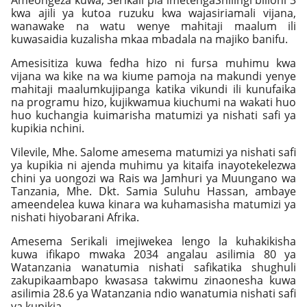
Ameongeza kuwa, Serikali pia imetengaShilingi bilioni 3
kwa ajili ya kutoa ruzuku kwa wajasiriamali vijana,
wanawake na watu wenye mahitaji maalum ili
kuwasaidia kuzalisha mkaa mbadala na majiko banifu.
Amesisitiza kuwa fedha hizo ni fursa muhimu kwa
vijana wa kike na wa kiume pamoja na makundi yenye
mahitaji maalumkujipanga katika vikundi ili kunufaika
na programu hizo, kujikwamua kiuchumi na wakati huo
huo kuchangia kuimarisha matumizi ya nishati safi ya
kupikia nchini.
Vilevile, Mhe. Salome amesema matumizi ya nishati safi
ya kupikia ni ajenda muhimu ya kitaifa inayotekelezwa
chini ya uongozi wa Rais wa Jamhuri ya Muungano wa
Tanzania, Mhe. Dkt. Samia Suluhu Hassan, ambaye
ameendelea kuwa kinara wa kuhamasisha matumizi ya
nishati hiyobarani Afrika.
Amesema Serikali imejiwekea lengo la kuhakikisha
kuwa ifikapo mwaka 2034 angalau asilimia 80 ya
Watanzania wanatumia nishati safikatika shughuli
zakupikaambapo kwasasa takwimu zinaonesha kuwa
asilimia 28.6 ya Watanzania ndio wanatumia nishati safi
ya kupikia.