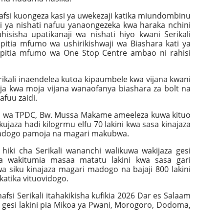
fsi kuongeza kasi ya uwekezaji katika miundombinu
aji ya nishati nafuu yanaongezeka kwa haraka nchini
hisisha upatikanaji wa nishati hiyo kwani Serikali
pitia mfumo wa ushirikishwaji wa Biashara kati ya
 kupitia mfumo wa One Stop Centre ambao ni rahisi
ikali inaendelea kutoa kipaumbele kwa vijana kwani
ja kwa moja vijana wanaofanya biashara za bolt na
afuu zaidi.
 wa TPDC, Bw. Mussa Makame ameeleza kuwa kituo
ujaza hadi kilogrmu elfu 70 lakini kwa sasa kinajaza
 madogo pamoja na magari makubwa.
hiki cha Serikali wananchi walikuwa wakijaza gesi
wa wakitumia masaa matatu lakini kwa sasa gari
a siku kinajaza magari madogo na bajaji 800 lakini
atika vituovidogo.
fsi Serikali itahakikisha kufikia 2026 Dar es Salaam
 gesi lakini pia Mikoa ya Pwani, Morogoro, Dodoma,