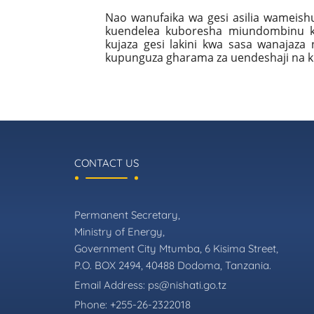
Nao wanufaika wa gesi asilia wameish
kuendelea kuboresha miundombinu 
kujaza gesi lakini kwa sasa wanajaza
kupunguza gharama za uendeshaji na k
CONTACT US
Permanent Secretary,
Ministry of Energy,
Government City Mtumba, 6 Kisima Street,
P.O. BOX 2494, 40488 Dodoma, Tanzania.
Email Address:
ps@nishati.go.tz
Phone:
+255-26-2322018