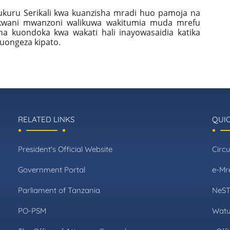
ukuru Serikali kwa kuanzisha mradi huo pamoja na
kwani mwanzoni walikuwa wakitumia muda mrefu
 na kuondoka kwa wakati hali inayowasaidia katika
uongeza kipato.
RELATED LINKS
QUIC
President's Official Website
Circu
Government Portal
e-Mr
Parliament of Tanzania
NeS
PO-PSM
Watu