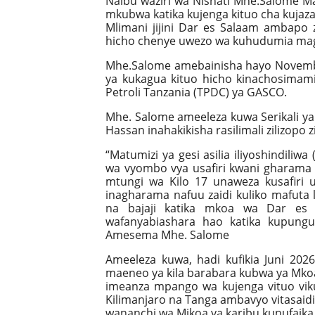
Naibu waziri wa Nishati Mhe.Salome M
mkubwa katika kujenga kituo cha kujaza 
Mlimani jijini Dar es Salaam ambapo z
hicho chenye uwezo wa kuhudumia maga
Mhe.Salome amebainisha hayo Novemba 1
ya kukagua kituo hicho kinachosimam
Petroli Tanzania (TPDC) ya GASCO.
Mhe. Salome ameeleza kuwa Serikali y
Hassan inahakikisha rasilimali zilizop
“Matumizi ya gesi asilia iliyoshindil
wa vyombo vya usafiri kwani gharama y
mtungi wa Kilo 17 unaweza kusafiri 
inagharama nafuu zaidi kuliko mafuta 
na bajaji katika mkoa wa Dar es
wafanyabiashara hao katika kupungu
Amesema Mhe. Salome
Ameeleza kuwa, hadi kufikia Juni 2026
maeneo ya kila barabara kubwa ya Mkoa 
imeanza mpango wa kujenga vituo vik
Kilimanjaro na Tanga ambavyo vitasaid
wananchi wa Mikoa ya karibu kunufaik