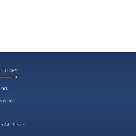
K LINKS
lars
ejesho
T
mishi Portal