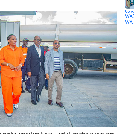
06 A
WAD
WA 