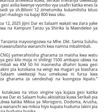
akamba ameeleza kuwa, Serikali imefanya uwekezaji
gesi asilia kwenye vyombo vya usafiri katika eneo la
aidi ya sh.Bilioni 12 zimetumika kukamilisha kituo
ri madogo na bajaji 800 kwa siku.
2, 2025 Jijini Dar es Salaam wakati wa ziara yake
iwa na Kampuni Tanzu ya Shirika la Maendeleo ya
a Tanzania inayoongozwa na Mhe. Dkt. Samia Suluhu
o zinawanufaisha wananchi kwa namna mbalimbali.
iwa (CNG) yamerahisisha gharama za maisha kwa watu
a gesi kilo moja ni shilingi 1500 ambapo ukiwa na
umbali wa KM 50 hii inaonesha dhahiri kuwa gesi
lakini pia kutokana na wingi wa magari ya biashara
 Salaam uwekezaji huu umekuwa ni fursa kwa
za gharama za uendeshaji na kuongeza kipato.”
 kutakuwa na vituo vingine vya kujaza gesi katika
wa Dar es Salaam huku akisiaitiza kuwa Serikali pia
ubwa katika Mikoa ya Morogoro, Dodoma, Arusha,
ia wananchi wa mikoa hiyo kupata huduma lakini pia
a na huduma husika.