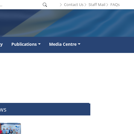
Contact Us
Staff Mail
FAQs
gy
Publications
Media Centre
ws