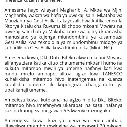
imeanza kuzalisha umeme.
Amesema hayo wilayani Magharibi A, Mkoa wa Mjini
Magharibi, wakati wa hafla ya uwekaji saini Mkataba wa
Mauziano ya Gesi Asilia itakayozalishwa katika eneo la
Ntorya Kitalu cha Ruvuma kilichopo mkoani Mtwara na
uwekaji saini hati ya Makubaliano kwa ajili ya kuanzisha
mahusiano ya kujenga miundombinu ya kusambaza
Gesi Asilia kwa teknolojia ya miundombinu midogo ya
kubadilisha Gesi Asilia kuwa Kimiminika (Mini-LNG).
Amesema kuwa, Dkt. Doto Biteko akiwa mkoani Mtwara
alifanya ziara katika kituo cha umeme mkoani humo na
kukuta mitambo miwili ya umeme haifanyi kazi kwa
muda mrefu ambapo alitoa agizo kwa TANESCO
kuhakikisha mitambo hiyo inatengemaa na kuanza
kuzalisha umeme ili kupunguza changamoto ya
upatikanaji umeme.
Ameeleza kuwa, kutokana na agizo hilo la Dkt. Biteko,
mitambo hiyo imefanyiwa ukarabati na sasa inafanya
kazi na kuongeza megawati 6.5 kwenye mzunguko.
Ameongeza kuwa, kazi ya ujenzi wa eneo ambalo
litawekwa mtambo mwingine wa megawati 20 mkoani