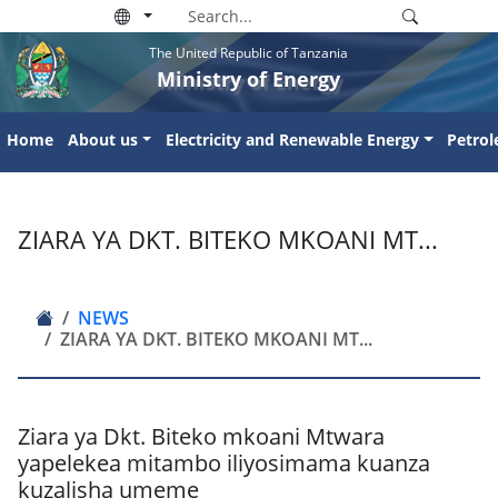
The United Republic of Tanzania
Ministry of Energy
Home
About us
Electricity and Renewable Energy
Petro
ZIARA YA DKT. BITEKO MKOANI MT...
NEWS
ZIARA YA DKT. BITEKO MKOANI MT...
Ziara ya Dkt. Biteko mkoani Mtwara
yapelekea mitambo iliyosimama kuanza
kuzalisha umeme