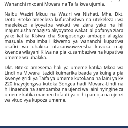
Wananchi mkoani Mtwara na Taifa kwa ujumla.
Naibu Waziri Mkuu na Waziri wa Nishati, Mhe. Dkt.
Doto Biteko ameeleza kufurahishwa na utekelezaji wa
maelekezo aliyoyatoa wakati wa ziara yake na hii
inajumuisha maagizo aliyoyatoa wakati alipofanya ziara
yake katika Kisiwa cha Songosongo ambapo aliagiza
masuala mbalimbali ikiwemo ya wananchi kupatiwa
usafiri wa uhakika utakaowawezesha kuvuka maji
kwenda wilayani Kilwa na pia kusambaziwa na kupatiwa
umeme wa uhakika.
Dkt. Biteko amesema hali ya umeme katika Mkoa wa
Lindi na Mtwara itazidi kuimarika baada ya kuingia pia
kwenye gridi ya Taifa ya umeme kutokana na laini ya kV
220 inayojengwa kutoka Songea hadi Mtwara-Lindi na
hii inaenda na sambamba na ujenzi wa laini nyingine za
umeme katika maeneo tofauti ya nchi pamoja na ujenzi
wa vituo vya kupoza umeme.