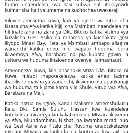
humo unaendelea kwa kasi kubwa hali itakayozidi
kuimarisha hali ya umeme na kuchochea uwekezaji.
Vilevile amesema kuwa, kazi ya ujenzi wa kituo cha
kisasa cha Afya katika Kijiji cha Msimbati inaendelea na
hii inatokana na ziara ya Dkt. Biteko katika visima vya
kuzalisha Gesi Asilia na mitambo ya kuchakata gesi
iliyopo Mnazi Bay, Kata ya Msimbati ambapo aliagiza
wananchi katika eneo hilo wapate huduma bora
ikiwemoya Afya, Barabara na pia kupata gawio la
ushuru wa huduma linaloenda kwenye Halmashauri.
Ameongeza kuwa, kile anachokisisitiza Dkt. Biteko ni
kuwa, miradi inapotekelezwa katika eneo lazima
ibadilishe maisha ya wananchi, ikiwemo pia upatikanaji
wa huduma za kijamii kama vile Shule, Vituo vya Afya,
Barabara na Maji.
Katika hatua nyingine, Kanali Makame amemshukuru
Rais, Dkt. Samia Suluhu Hassan kwa kuendelea
kutekeleza miradi ya kimkakati mkoani Mtwara ikiwemo
ya Afya, Miundombinu, Nishati na kwamba mradi huo
wa Gesi Asilia wa Kitalu cha Ruvuma unaotekelezwa
mkoani Mtwara wataulinda na kuutunza kwa ajili ya