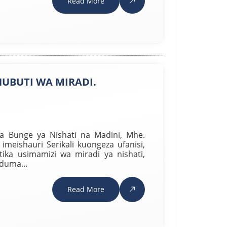
Read More
HUBUTI WA MIRADI.
 Bunge ya Nishati na Madini, Mhe.
meishauri Serikali kuongeza ufanisi,
ika usimamizi wa miradi ya nishati,
duma...
Read More