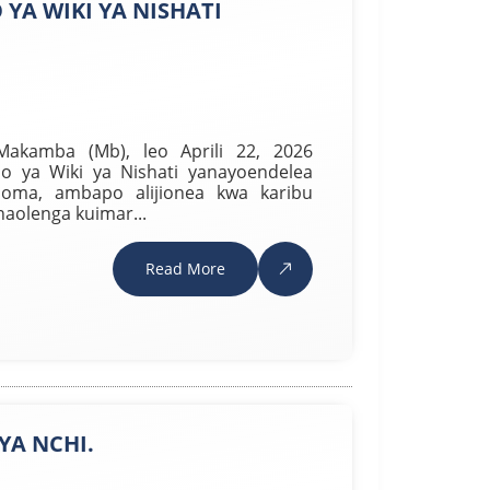
YA WIKI YA NISHATI
Makamba (Mb), leo Aprili 22, 2026
ya Wiki ya Nishati yanayoendelea
odoma, ambapo alijionea kwa karibu
naolenga kuimar...
Read More
YA NCHI.