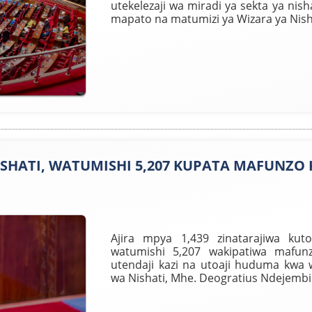
utekelezaji wa miradi ya sekta ya nis
mapato na matumizi ya Wizara ya Nisha
NISHATI, WATUMISHI 5,207 KUPATA MAFUNZO
Ajira mpya 1,439 zinatarajiwa kut
watumishi 5,207 wakipatiwa mafun
utendaji kazi na utoaji huduma kwa
wa Nishati, Mhe. Deogratius Ndejembi 