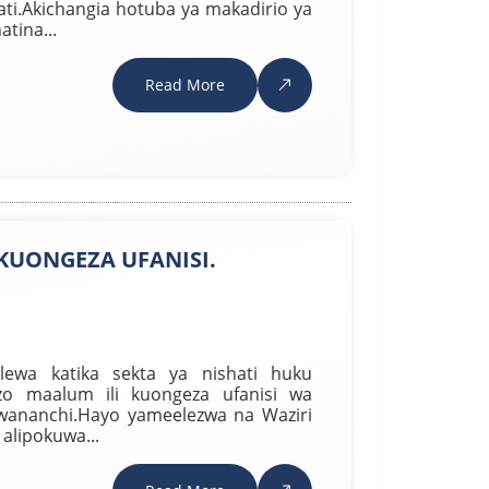
hati.Akichangia hotuba ya makadirio ya
tina...
Read More
 KUONGEZA UFANISI.
olewa katika sekta ya nishati huku
zo maalum ili kuongeza ufanisi wa
 wananchi.Hayo yameelezwa na Waziri
alipokuwa...