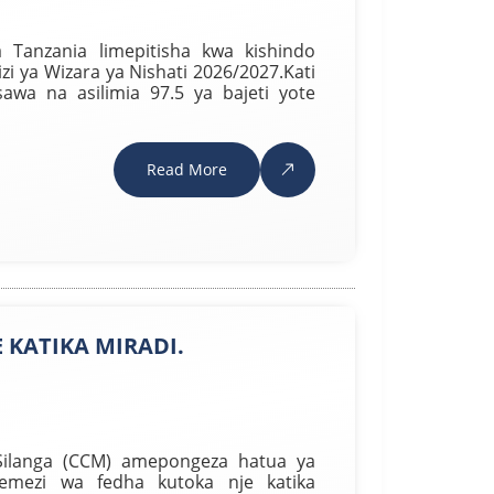
Tanzania limepitisha kwa kishindo
mizi ya Wizara ya Nishati 2026/2027.Kati
 sawa na asilimia 97.5 ya bajeti yote
Read More
 KATIKA MIRADI.
 Silanga (CCM) amepongeza hatua ya
emezi wa fedha kutoka nje katika