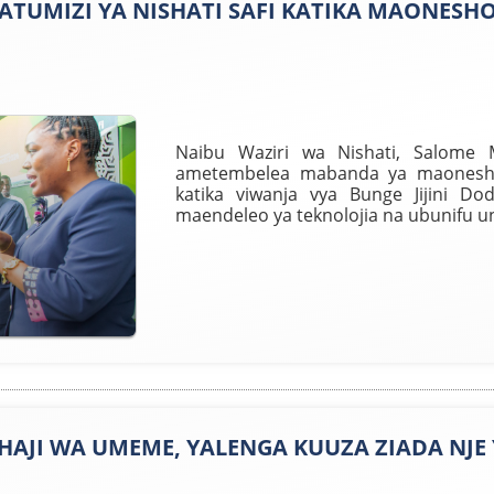
TUMIZI YA NISHATI SAFI KATIKA MAONESHO 
Naibu Waziri wa Nishati, Salome 
ametembelea mabanda ya maonesho 
katika viwanja vya Bunge Jijini D
maendeleo ya teknolojia na ubunifu u
HAJI WA UMEME, YALENGA KUUZA ZIADA NJE 