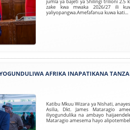
jumla ya bajeti ya Shilingi trilioni 2.5 
zake kwa mwaka 2026/27 ili kuw
yaliyopangwa.Amefafanua kuwa kati...
 ILIYOGUNDULIWA AFRIKA INAPATIKANA TANZA
Katibu Mkuu Wizara ya Nishati, anaye
Asilia, Dkt. James Mataragio amee
iliyogundulika na ambayo haijaendele
Mataragio amesema hayo alipotembele