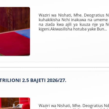
Waziri wa Nishati, Mhe. Deogratius 
kuhakikisha Nchi inakuwa na umeme w
na ziada kwa ajili ya kuuza nje ya 
kigeni.Akiwasilisha hotuba yake Bun...
ILIONI 2.5 BAJETI 2026/27.
Waziri wa Nishati, Mhe. Deogratius 