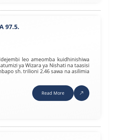
 97.5.
 Ndejembi leo ameomba kuidhinishiwa
matumizi ya Wizara ya Nishati na taasisi
po sh. trilioni 2.46 sawa na asilimia
Read More