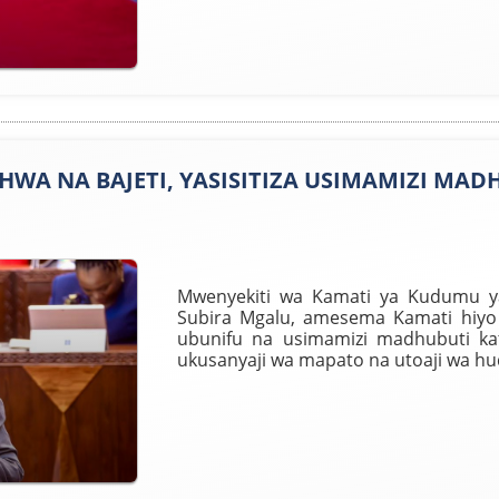
HWA NA BAJETI, YASISITIZA USIMAMIZI MAD
Mwenyekiti wa Kamati ya Kudumu ya
Subira Mgalu, amesema Kamati hiyo i
ubunifu na usimamizi madhubuti kat
ukusanyaji wa mapato na utoaji wa hu