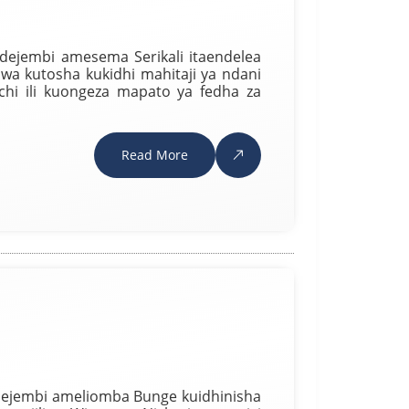
Ndejembi amesema Serikali itaendelea
a kutosha kukidhi mahitaji ya ndani
Nchi ili kuongeza mapato ya fedha za
Read More
Ndejembi ameliomba Bunge kuidhinisha