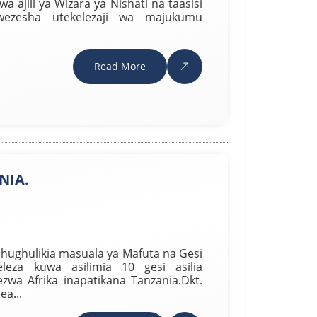
kwa ajili ya Wizara ya Nishati na taasisi
ezesha utekelezaji wa majukumu
Read More
NIA.
shughulikia masuala ya Mafuta na Gesi
leza kuwa asilimia 10 gesi asilia
zwa Afrika inapatikana Tanzania.Dkt.
a...