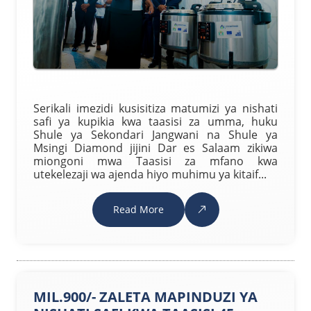
Serikali imezidi kusisitiza matumizi ya nishati
safi ya kupikia kwa taasisi za umma, huku
Shule ya Sekondari Jangwani na Shule ya
Msingi Diamond jijini Dar es Salaam zikiwa
miongoni mwa Taasisi za mfano kwa
utekelezaji wa ajenda hiyo muhimu ya kitaif...
Read More
MIL.900/- ZALETA MAPINDUZI YA