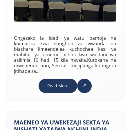
Ongezeko la idadi ya watu pamoja na
kuimarika kwa shughuli za viwanda na
biashara limeendelea kuchochea kasi ya
mahitaji ya umeme nchini kwa wastani wa
asilimia 10 hadi 15 kila mwaka.Kutokana na
mwenendo huo, Serikali imejipanga kuongeza
jitihada za...
Read More
MAENEO YA UWEKEZAJI SEKTA YA
NISHATI YATAJWA NCHINI INDIA.