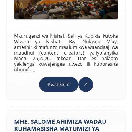
Mkurugenzi wa Nishati Safi ya Kupikia kutoka
Wizara ya Nishati, Bw. Nolasco Mlay,
ameshiriki mafunzo maalum kwa waandaaji wa
maudhui (content creators) yaliyofanyika
Machi 25,2026, mkoani Dar es Salaam
yakilenga kuwajengea uwezo ili kuboresha
ubunifu...
Read More
MHE. SALOME AHIMIZA WADAU
KUHAMASISHA MATUMIZI YA