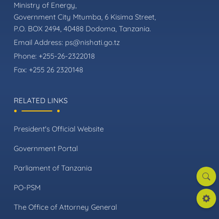
Ministry of Energy,
Government City Mtumba, 6 Kisima Street,
P.O. BOX 2494, 40488 Dodoma, Tanzania.
Email Address:
ps@nishati.go.tz
Phone:
+255-26-2322018
Fax:
+255 26 2320148
RELATED LINKS
President's Official Website
Government Portal
Parliament of Tanzania
Searc
PO-PSM
Settin
The Office of Attorney General