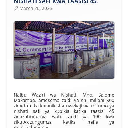
NISHATI SAFI KWA TAASISI 45.
March 26, 2026
Naibu Waziri wa Nishati, Mhe. Salome
Makamba, amesema zaidi ya sh. milioni 900
zimetumika kufanikisha uwekaji wa mifumo ya
nishati safi ya kupikia katika taasisi 45
zinazohudumia watu zaidi ya 100 kwa
siku.Akizungumza katika hafla ya
makabidhiano ya...