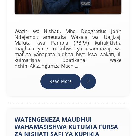
Waziri wa Nishati, Mhe. Deogratius John
Ndejembi, ameutaka Wakala wa Uagizaji
Mafuta kwa Pamoja (PBPA) kuhakikisha
maghala yote makubwa ya usambazaji wa
mafuta yanapata bidhaa hiyo kwa wakati, ili
kuimarisha upatikanaji wake
nchini.Akizungumza Machi...
Read More
WATENGENEZA MAUDHUI
WAHAMASISHWA KUTUMIA FURSA
ZA NISHATI SAFI YA KUPIKIA