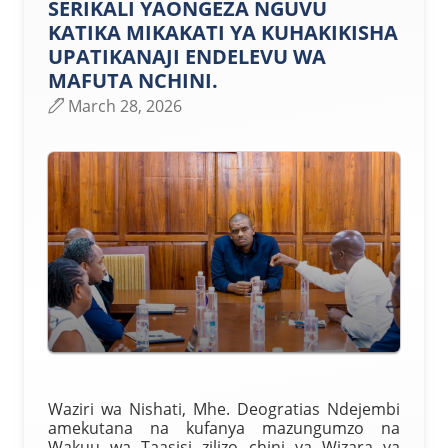
SERIKALI YAONGEZA NGUVU
KATIKA MIKAKATI YA KUHAKIKISHA
UPATIKANAJI ENDELEVU WA
MAFUTA NCHINI.
March 28, 2026
Waziri wa Nishati, Mhe. Deogratias Ndejembi
amekutana na kufanya mazungumzo na
Wakuu wa Taasisi zilizo chini ya Wizara ya