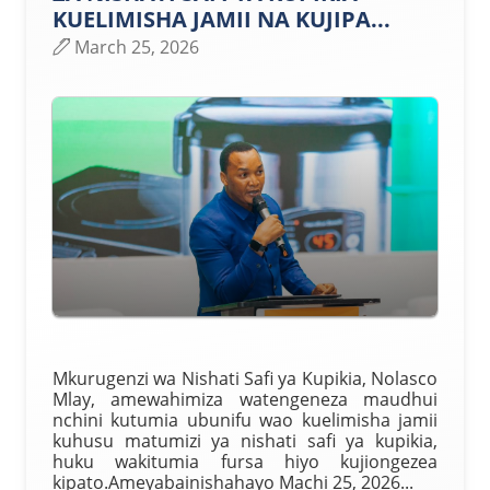
KUELIMISHA JAMII NA KUJIPA...
March 25, 2026
Mkurugenzi wa Nishati Safi ya Kupikia, Nolasco
Mlay, amewahimiza watengeneza maudhui
nchini kutumia ubunifu wao kuelimisha jamii
kuhusu matumizi ya nishati safi ya kupikia,
huku wakitumia fursa hiyo kujiongezea
kipato.Ameyabainishahayo Machi 25, 2026...