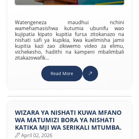
Watengeneza maudhui nchini
wamehamasishwa kutumia ubunifu wao
kujipatia kipato kupitia fursa zitokanazo na
nishati safi ya kupikia, kwa kuelimisha jamii
kupitia kazi zao zikiwemo video za elimu,
vichekesho, hadithi na kampeni mbalimbali
zitakazowafik...
Read More
WIZARA YA NISHATI KUWA MFANO
WA MATUMIZI BORA YA NISHATI
KATIKA MJI WA SERIKALI MTUMBA.
April 02, 2026